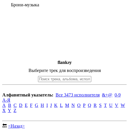
Брони-музыка
flankƨy
Выберите трек для воспроизведения
Алфавитный указатель:
Все 3473 исполнителя
&+@
0-9
А-Я
A
B
C
D
E
F
G
H
I
J
K
L
M
N
O
P
Q
R
S
T
U
V
W
X
Y
Z
🔙
<Назад>