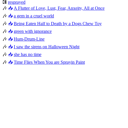
💽
resprayed
🎶
📥
A Flutter of Love, Lust, Fear, Anxeity, All at Once
🎶
📥
a gem in a cruel world
🎶
📥
Being Eaten Half to Death by a Dogs Chew Toy
🎶
📥
green with ignorance
🎶
📥
Hum-Drum-Line
🎶
📥
I saw the sirens on Halloween Night
🎶
📥
she has no time
🎶
📥
Time Flies When You are Sprayin Paint