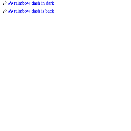
🎶
📥
raimbow dash in dark
🎶
📥
raimbow dash is back