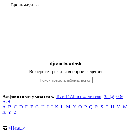
Брони-музыка
djraimbowdash
Выберите трек для воспроизведения
Алфавитный указатель:
Все 3473 исполнителя
&+@
0-9
А-Я
A
B
C
D
E
F
G
H
I
J
K
L
M
N
O
P
Q
R
S
T
U
V
W
X
Y
Z
🔙
<Назад>