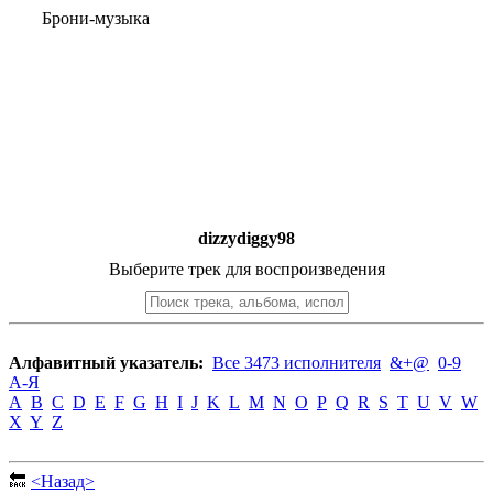
Брони-музыка
dizzydiggy98
Выберите трек для воспроизведения
Алфавитный указатель:
Все 3473 исполнителя
&+@
0-9
А-Я
A
B
C
D
E
F
G
H
I
J
K
L
M
N
O
P
Q
R
S
T
U
V
W
X
Y
Z
🔙
<Назад>