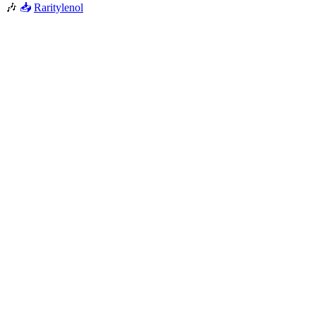
🎶
📥
Raritylenol