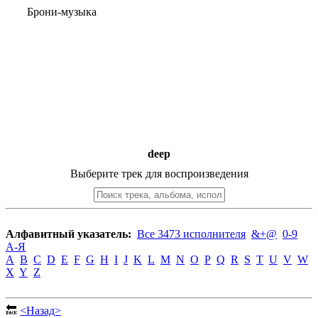
Брони-музыка
deep
Выберите трек для воспроизведения
Алфавитный указатель:
Все 3473 исполнителя
&+@
0-9
А-Я
A
B
C
D
E
F
G
H
I
J
K
L
M
N
O
P
Q
R
S
T
U
V
W
X
Y
Z
🔙
<Назад>