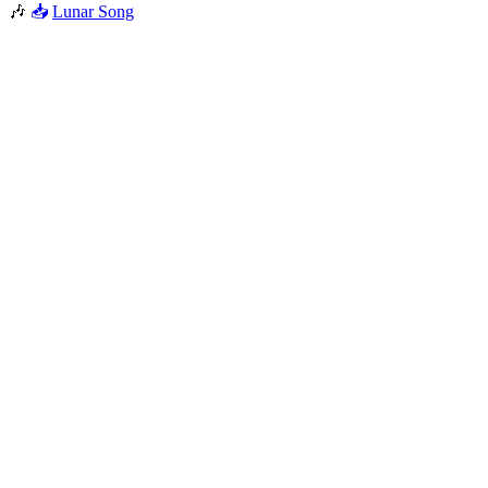
🎶
📥
Lunar Song