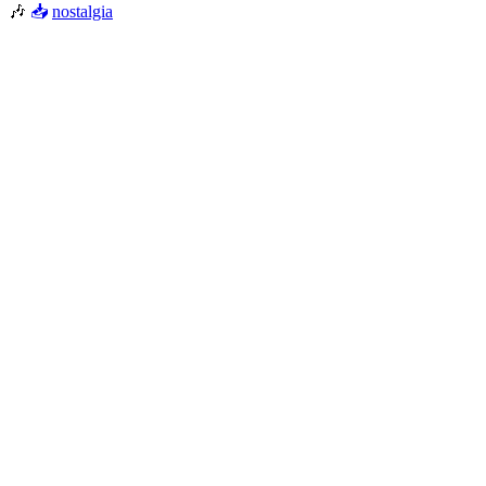
🎶
📥
nostalgia