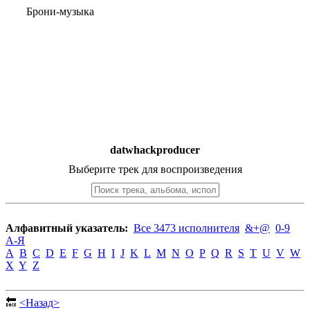
Брони-музыка
datwhackproducer
Выберите трек для воспроизведения
Алфавитный указатель:
Все 3473 исполнителя
&+@
0-9
А-Я
A
B
C
D
E
F
G
H
I
J
K
L
M
N
O
P
Q
R
S
T
U
V
W
X
Y
Z
🔙
<Назад>