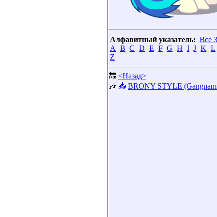
Алфавитный указатель:
Все 
A
B
C
D
E
F
G
H
I
J
K
L
Z
🔙
<Назад>
🎶
📥
BRONY STYLE (Gangnam S