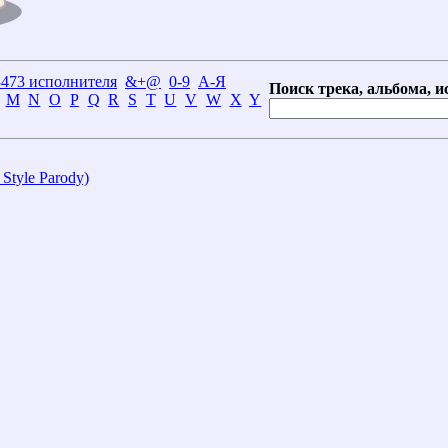
3473 исполнителя
&+@
0-9
А-Я
Поиск трека, альбома, и
M
N
O
P
Q
R
S
T
U
V
W
X
Y
tyle Parody)