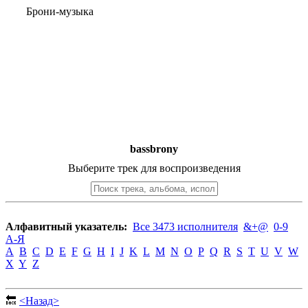
Брони-музыка
bassbrony
Выберите трек для воспроизведения
Алфавитный указатель:
Все 3473 исполнителя
&+@
0-9
А-Я
A
B
C
D
E
F
G
H
I
J
K
L
M
N
O
P
Q
R
S
T
U
V
W
X
Y
Z
🔙
<Назад>