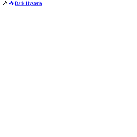
🎶
📥
Dark Hysteria