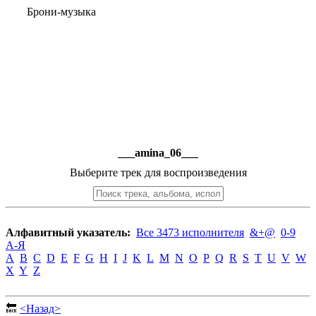
Брони-музыка
___amina_06___
Выберите трек для воспроизведения
Алфавитный указатель:
Все 3473 исполнителя
&+@
0-9
А-Я
A
B
C
D
E
F
G
H
I
J
K
L
M
N
O
P
Q
R
S
T
U
V
W
X
Y
Z
🔙
<Назад>