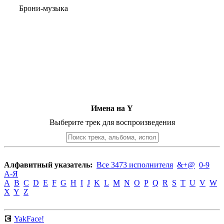
Брони-музыка
Имена на Y
Выберите трек для воспроизведения
Алфавитный указатель:
Все 3473 исполнителя
&+@
0-9
А-Я
A
B
C
D
E
F
G
H
I
J
K
L
M
N
O
P
Q
R
S
T
U
V
W
X
Y
Z
💽
YakFace!