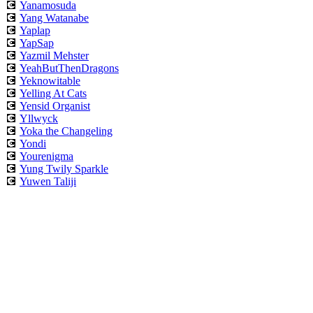
💽
Yanamosuda
💽
Yang Watanabe
💽
Yaplap
💽
YapSap
💽
Yazmil Mehster
💽
YeahButThenDragons
💽
Yeknowitable
💽
Yelling At Cats
💽
Yensid Organist
💽
Yllwyck
💽
Yoka the Changeling
💽
Yondi
💽
Yourenigma
💽
Yung Twily Sparkle
💽
Yuwen Taliji