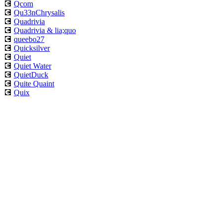
💽
Qcom
💽
Qu33nChrysalis
💽
Quadrivia
💽
Quadrivia & lia;quo
💽
queebo27
💽
Quicksilver
💽
Quiet
💽
Quiet Water
💽
QuietDuck
💽
Quite Quaint
💽
Quix