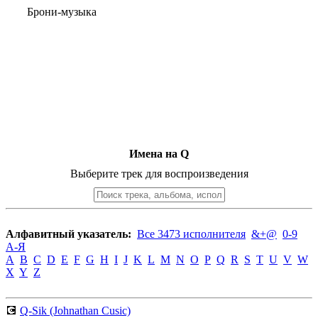
Брони-музыка
Имена на Q
Выберите трек для воспроизведения
Алфавитный указатель:
Все 3473 исполнителя
&+@
0-9
А-Я
A
B
C
D
E
F
G
H
I
J
K
L
M
N
O
P
Q
R
S
T
U
V
W
X
Y
Z
💽
Q-Sik (Johnathan Cusic)