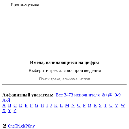
Брони-музыка
Имена, начинающиеся на цифры
Выберите трек для воспроизведения
Алфавитный указатель:
Все 3473 исполнителя
&+@
0-9
А-Я
A
B
C
D
E
F
G
H
I
J
K
L
M
N
O
P
Q
R
S
T
U
V
W
X
Y
Z
💽
0neTr1ckP0ny