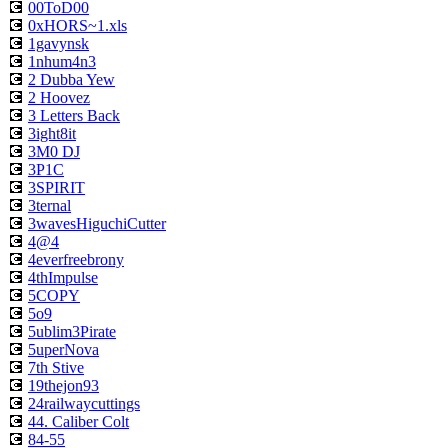
💽
00ToD00
💽
0xHORS~1.xls
💽
1gavynsk
💽
1nhum4n3
💽
2 Dubba Yew
💽
2 Hoovez
💽
3 Letters Back
💽
3ight8it
💽
3M0 DJ
💽
3P1C
💽
3SPIRIT
💽
3ternal
💽
3wavesHiguchiCutter
💽
4@4
💽
4everfreebrony
💽
4thImpulse
💽
5COPY
💽
5o9
💽
5ublim3Pirate
💽
5uperNova
💽
7th Stive
💽
19thejon93
💽
24railwaycuttings
💽
44. Caliber Colt
💽
84-55