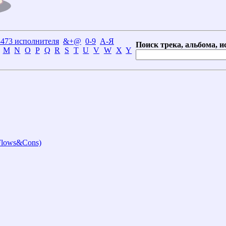
3473 исполнителя
&+@
0-9
А-Я
Поиск трека, альбома, и
M
N
O
P
Q
R
S
T
U
V
W
X
Y
 Flows&Cons)