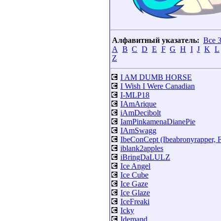
Алфавитный указатель:
Все 
A
B
C
D
E
F
G
H
I
J
K
L
Z
💽
I AM DUMB HORSE
💽
I Wish I Were Canadian
💽
I-MLP18
💽
IAmArique
💽
iAmDecibolt
💽
IamPinkamenaDianePie
💽
IAmSwagg
💽
IbeConCept (Ibeabronyrapper,
💽
iblank2apples
💽
iBringDaLULZ
💽
Ice Angel
💽
Ice Cube
💽
Ice Gaze
💽
Ice Glaze
💽
IceFreaki
💽
Icky
💽
Idemand