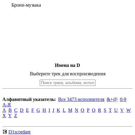
Брони-музыка
Имена на D
Выберите трек для воспроизведения
Алфавитный указатель:
Все 3473 исполнителя
&+@
0-9
А-Я
A
B
C
D
E
F
G
H
I
J
K
L
M
N
O
P
Q
R
S
T
U
V
W
X
Y
Z
💽
D1scordant