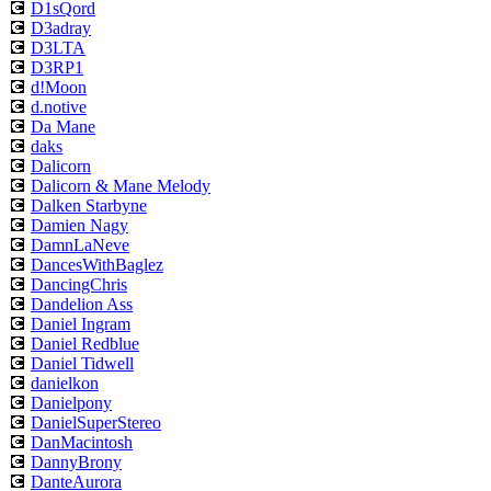
💽
D1sQord
💽
D3adray
💽
D3LTA
💽
D3RP1
💽
d!Moon
💽
d.notive
💽
Da Mane
💽
daks
💽
Dalicorn
💽
Dalicorn & Mane Melody
💽
Dalken Starbyne
💽
Damien Nagy
💽
DamnLaNeve
💽
DancesWithBaglez
💽
DancingChris
💽
Dandelion Ass
💽
Daniel Ingram
💽
Daniel Redblue
💽
Daniel Tidwell
💽
danielkon
💽
Danielpony
💽
DanielSuperStereo
💽
DanMacintosh
💽
DannyBrony
💽
DanteAurora