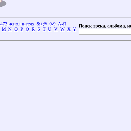
3473 исполнителя
&+@
0-9
А-Я
Поиск трека, альбома, и
M
N
O
P
Q
R
S
T
U
V
W
X
Y