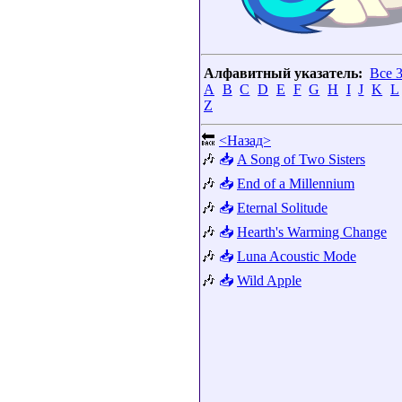
Алфавитный указатель:
Все 
A
B
C
D
E
F
G
H
I
J
K
L
Z
🔙
<Назад>
🎶
📥
A Song of Two Sisters
🎶
📥
End of a Millennium
🎶
📥
Eternal Solitude
🎶
📥
Hearth's Warming Change
🎶
📥
Luna Acoustic Mode
🎶
📥
Wild Apple