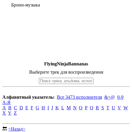
Брони-музыка
FlyingNinjaBannanas
Выберите трек для воспроизведения
Алфавитный указатель:
Все 3473 исполнителя
&+@
0-9
А-Я
A
B
C
D
E
F
G
H
I
J
K
L
M
N
O
P
Q
R
S
T
U
V
W
X
Y
Z
🔙
<Назад>