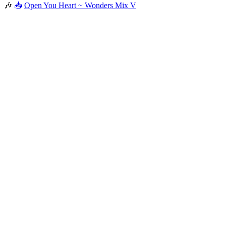
🎶
📥
Open You Heart ~ Wonders Mix V