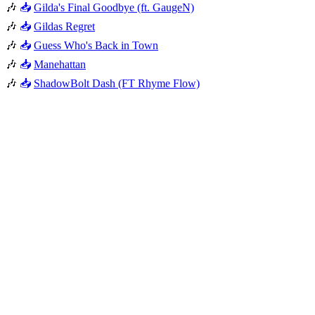
🎶
📥
Gilda's Final Goodbye (ft. GaugeN)
🎶
📥
Gildas Regret
🎶
📥
Guess Who's Back in Town
🎶
📥
Manehattan
🎶
📥
ShadowBolt Dash (FT Rhyme Flow)