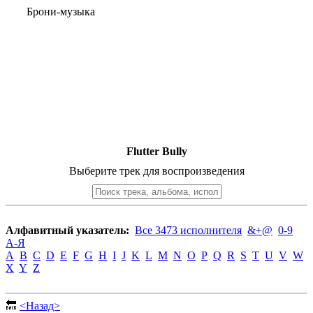
Брони-музыка
Flutter Bully
Выберите трек для воспроизведения
Алфавитный указатель:
Все 3473 исполнителя
&+@
0-9
А-Я
A
B
C
D
E
F
G
H
I
J
K
L
M
N
O
P
Q
R
S
T
U
V
W
X
Y
Z
🔙
<Назад>