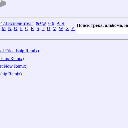
3473 исполнителя
&+@
0-9
А-Я
Поиск трека, альбома, и
M
N
O
P
Q
R
S
T
U
V
W
X
Y
 of Friendship Remix)
endship Remix)
iet Now Remix)
dship Remix)