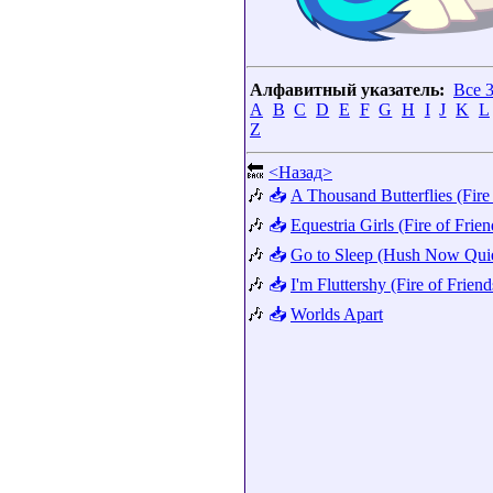
Алфавитный указатель:
Все 
A
B
C
D
E
F
G
H
I
J
K
L
Z
🔙
<Назад>
🎶
📥
A Thousand Butterflies (Fire
🎶
📥
Equestria Girls (Fire of Fri
🎶
📥
Go to Sleep (Hush Now Qu
🎶
📥
I'm Fluttershy (Fire of Frien
🎶
📥
Worlds Apart