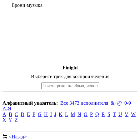
Брони-музыка
Finight
Выберите трек для воспроизведения
Алфавитный указатель:
Все 3473 исполнителя
&+@
0-9
А-Я
A
B
C
D
E
F
G
H
I
J
K
L
M
N
O
P
Q
R
S
T
U
V
W
X
Y
Z
🔙
<Назад>