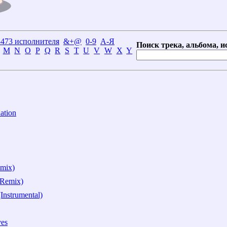
3473 исполнителя
&+@
0-9
А-Я
Поиск трека, альбома, и
M
N
O
P
Q
R
S
T
U
V
W
X
Y
ation
emix)
 Remix)
nstrumental)
ves