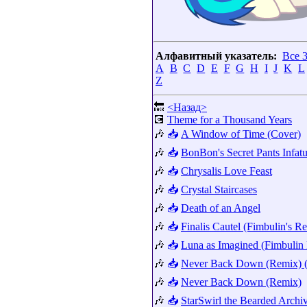
Алфавитный указатель:
Все 
A
B
C
D
E
F
G
H
I
J
K
L
Z
🔙
<Назад>
💽
Theme for a Thousand Years
🎶
📥
A Window of Time (Cover)
🎶
📥
BonBon's Secret Pants Infatu
🎶
📥
Chrysalis Love Feast
🎶
📥
Crystal Staircases
🎶
📥
Death of an Angel
🎶
📥
Finalis Cautel (Fimbulin's R
🎶
📥
Luna as Imagined (Fimbulin
🎶
📥
Never Back Down (Remix) (I
🎶
📥
Never Back Down (Remix)
🎶
📥
StarSwirl the Bearded Archi