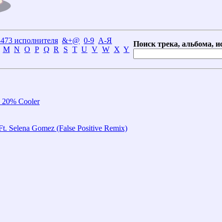
3473 исполнителя
&+@
0-9
А-Я
Поиск трека, альбома, и
M
N
O
P
Q
R
S
T
U
V
W
X
Y
- 20% Cooler
t. Selena Gomez (False Positive Remix)