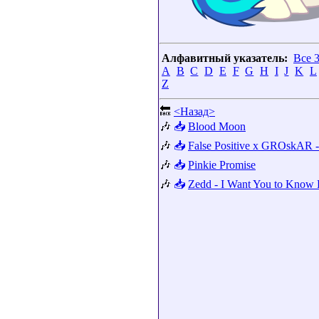
Алфавитный указатель:
Все 
A
B
C
D
E
F
G
H
I
J
K
L
Z
🔙
<Назад>
🎶
📥
Blood Moon
🎶
📥
False Positive x GROskAR 
🎶
📥
Pinkie Promise
🎶
📥
Zedd - I Want You to Know F