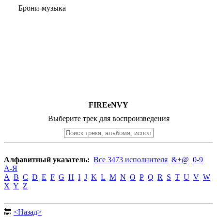
Брони-музыка
FIREeNVY
Выберите трек для воспроизведения
Алфавитный указатель:
Все 3473 исполнителя
&+@
0-9
А-Я
A
B
C
D
E
F
G
H
I
J
K
L
M
N
O
P
Q
R
S
T
U
V
W
X
Y
Z
🔙
<Назад>