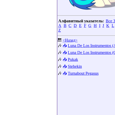
Алфавитный указатель:
Все 
A
B
C
D
E
F
G
H
I
J
K
L
Z
🔙
<Назад>
🎶
📥
Luna De Los Instrumentos (
🎶
📥
Luna De Los Instrumentos (O
🎶
📥
Pukak
🎶
📥
Stehekin
🎶
📥
Turnabout Pegasus