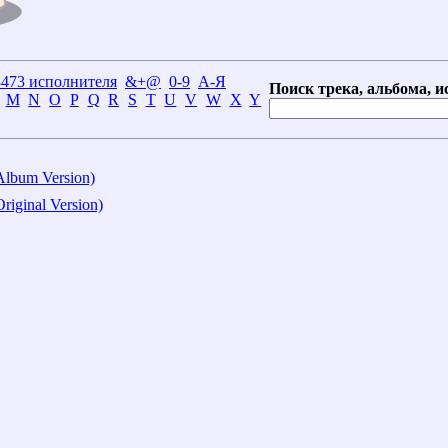
3473 исполнителя
&+@
0-9
А-Я
Поиск трека, альбома, и
M
N
O
P
Q
R
S
T
U
V
W
X
Y
Album Version)
riginal Version)