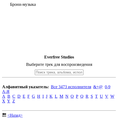
Брони-музыка
Everfree Studios
Выберите трек для воспроизведения
Алфавитный указатель:
Все 3473 исполнителя
&+@
0-9
А-Я
A
B
C
D
E
F
G
H
I
J
K
L
M
N
O
P
Q
R
S
T
U
V
W
X
Y
Z
🔙
<Назад>