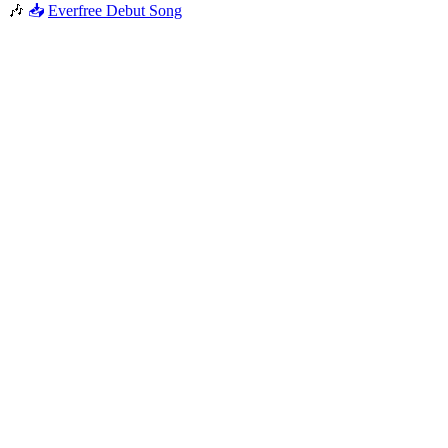
🎶
📥
Everfree Debut Song