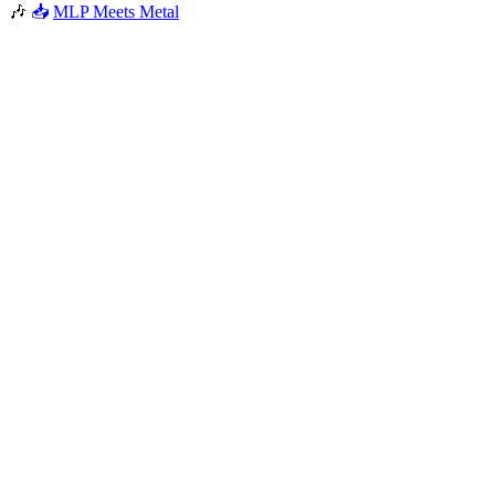
🎶
📥
MLP Meets Metal