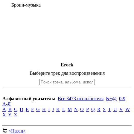
Брони-музыка
Erock
Выберите трек для воспроизведения
Алфавитный указатель:
Все 3473 исполнителя
&+@
0-9
А-Я
A
B
C
D
E
F
G
H
I
J
K
L
M
N
O
P
Q
R
S
T
U
V
W
X
Y
Z
🔙
<Назад>