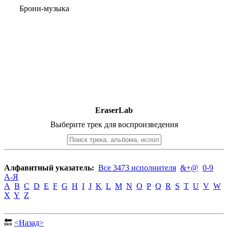
Брони-музыка
EraserLab
Выберите трек для воспроизведения
Алфавитный указатель:
Все 3473 исполнителя
&+@
0-9
А-Я
A
B
C
D
E
F
G
H
I
J
K
L
M
N
O
P
Q
R
S
T
U
V
W
X
Y
Z
🔙
<Назад>