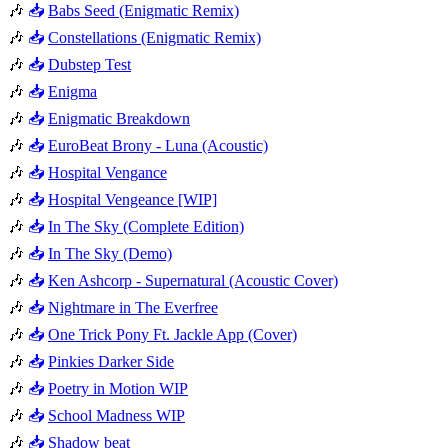
🎶
📥
Babs Seed (Enigmatic Remix)
🎶
📥
Constellations (Enigmatic Remix)
🎶
📥
Dubstep Test
🎶
📥
Enigma
🎶
📥
Enigmatic Breakdown
🎶
📥
EuroBeat Brony - Luna (Acoustic)
🎶
📥
Hospital Vengance
🎶
📥
Hospital Vengeance [WIP]
🎶
📥
In The Sky (Complete Edition)
🎶
📥
In The Sky (Demo)
🎶
📥
Ken Ashcorp - Supernatural (Acoustic Cover)
🎶
📥
Nightmare in The Everfree
🎶
📥
One Trick Pony Ft. Jackle App (Cover)
🎶
📥
Pinkies Darker Side
🎶
📥
Poetry in Motion WIP
🎶
📥
School Madness WIP
🎶
📥
Shadow beat