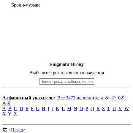
Брони-музыка
Enigmatic Brony
Выберите трек для воспроизведения
Алфавитный указатель:
Все 3473 исполнителя
&+@
0-9
А-Я
A
B
C
D
E
F
G
H
I
J
K
L
M
N
O
P
Q
R
S
T
U
V
W
X
Y
Z
🔙
<Назад>