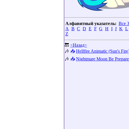
Алфавитный указатель:
Все 
A
B
C
D
E
F
G
H
I
J
K
L
Z
🔙
<Назад>
🎶
📥
Hellfire Animatic (Sun's Fire
🎶
📥
Nightmare Moon Be Prepare