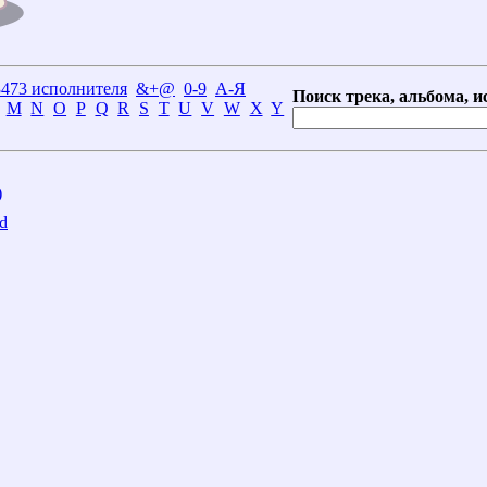
3473 исполнителя
&+@
0-9
А-Я
Поиск трека, альбома, и
M
N
O
P
Q
R
S
T
U
V
W
X
Y
)
d