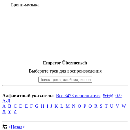
Брони-музыка
Emperor Übermensch
Выберите трек для воспроизведения
Алфавитный указатель:
Все 3473 исполнителя
&+@
0-9
А-Я
A
B
C
D
E
F
G
H
I
J
K
L
M
N
O
P
Q
R
S
T
U
V
W
X
Y
Z
🔙
<Назад>