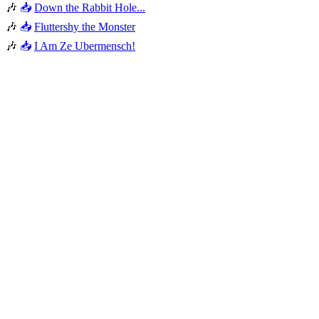
🎶
📥
Down the Rabbit Hole...
🎶
📥
Fluttershy the Monster
🎶
📥
I Am Ze Ubermensch!