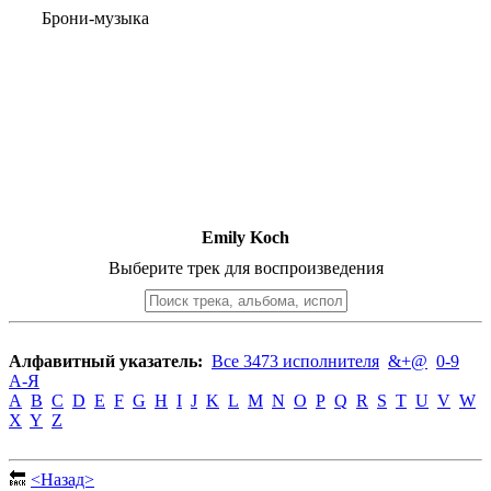
Брони-музыка
Emily Koch
Выберите трек для воспроизведения
Алфавитный указатель:
Все 3473 исполнителя
&+@
0-9
А-Я
A
B
C
D
E
F
G
H
I
J
K
L
M
N
O
P
Q
R
S
T
U
V
W
X
Y
Z
🔙
<Назад>