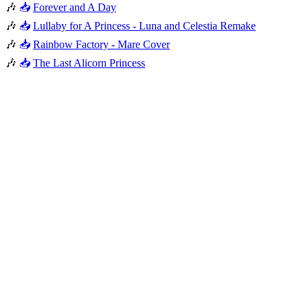
🎶
📥
Forever and A Day
🎶
📥
Lullaby for A Princess - Luna and Celestia Remake
🎶
📥
Rainbow Factory - Mare Cover
🎶
📥
The Last Alicorn Princess