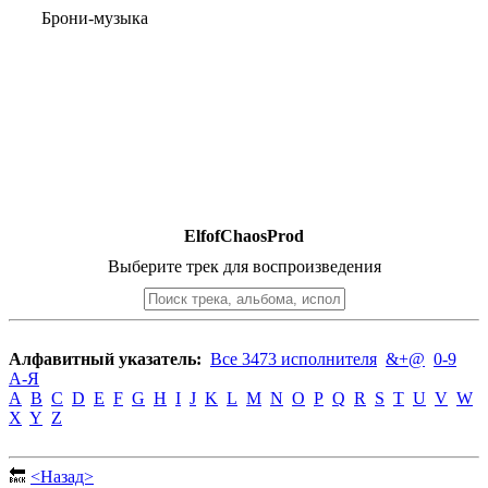
Брони-музыка
ElfofChaosProd
Выберите трек для воспроизведения
Алфавитный указатель:
Все 3473 исполнителя
&+@
0-9
А-Я
A
B
C
D
E
F
G
H
I
J
K
L
M
N
O
P
Q
R
S
T
U
V
W
X
Y
Z
🔙
<Назад>