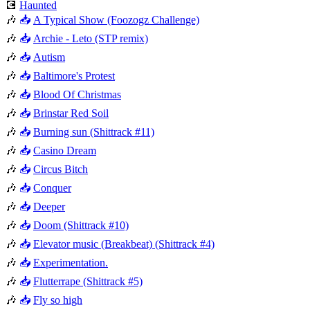
💽
Haunted
🎶
📥
A Typical Show (Foozogz Challenge)
🎶
📥
Archie - Leto (STP remix)
🎶
📥
Autism
🎶
📥
Baltimore's Protest
🎶
📥
Blood Of Christmas
🎶
📥
Brinstar Red Soil
🎶
📥
Burning sun (Shittrack #11)
🎶
📥
Casino Dream
🎶
📥
Circus Bitch
🎶
📥
Conquer
🎶
📥
Deeper
🎶
📥
Doom (Shittrack #10)
🎶
📥
Elevator music (Breakbeat) (Shittrack #4)
🎶
📥
Experimentation.
🎶
📥
Flutterrape (Shittrack #5)
🎶
📥
Fly so high