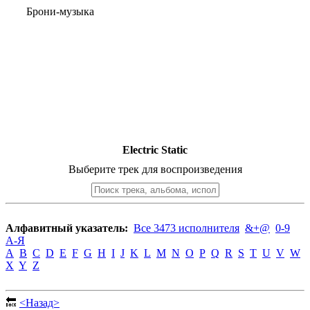
Брони-музыка
Electric Static
Выберите трек для воспроизведения
Алфавитный указатель:
Все 3473 исполнителя
&+@
0-9
А-Я
A
B
C
D
E
F
G
H
I
J
K
L
M
N
O
P
Q
R
S
T
U
V
W
X
Y
Z
🔙
<Назад>