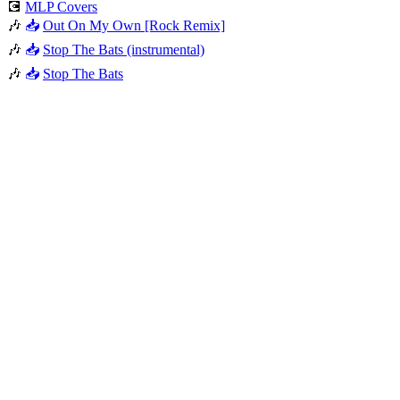
💽
MLP Covers
🎶
📥
Out On My Own [Rock Remix]
🎶
📥
Stop The Bats (instrumental)
🎶
📥
Stop The Bats