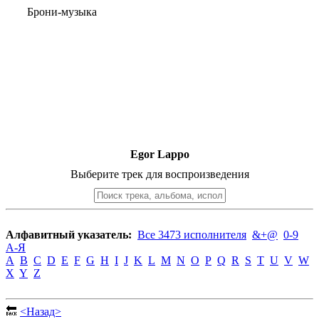
Брони-музыка
Egor Lappo
Выберите трек для воспроизведения
Алфавитный указатель:
Все 3473 исполнителя
&+@
0-9
А-Я
A
B
C
D
E
F
G
H
I
J
K
L
M
N
O
P
Q
R
S
T
U
V
W
X
Y
Z
🔙
<Назад>