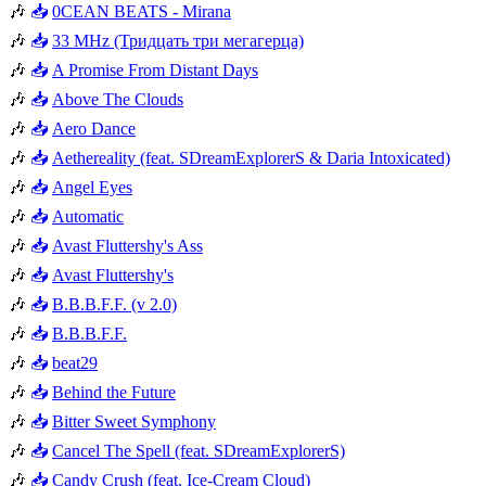
🎶
📥
0CEAN BEATS - Mirana
🎶
📥
33 MHz (Тридцать три мегагерца)
🎶
📥
A Promise From Distant Days
🎶
📥
Above The Clouds
🎶
📥
Aero Dance
🎶
📥
Aethereality (feat. SDreamExplorerS & Daria Intoxicated)
🎶
📥
Angel Eyes
🎶
📥
Automatic
🎶
📥
Avast Fluttershy's Ass
🎶
📥
Avast Fluttershy's
🎶
📥
B.B.B.F.F. (v 2.0)
🎶
📥
B.B.B.F.F.
🎶
📥
beat29
🎶
📥
Behind the Future
🎶
📥
Bitter Sweet Symphony
🎶
📥
Cancel The Spell (feat. SDreamExplorerS)
🎶
📥
Candy Crush (feat. Ice-Cream Cloud)