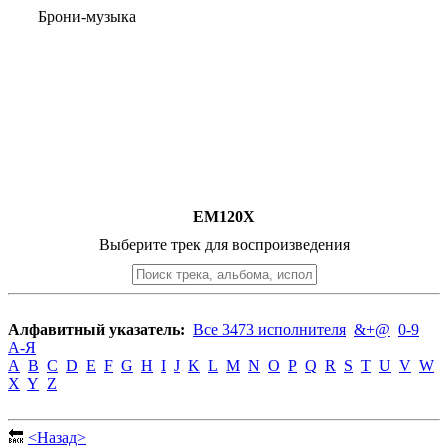
Брони-музыка
EM120X
Выберите трек для воспроизведения
Алфавитный указатель:
Все 3473 исполнителя
&+@
0-9
А-Я
A
B
C
D
E
F
G
H
I
J
K
L
M
N
O
P
Q
R
S
T
U
V
W
X
Y
Z
🔙
<Назад>