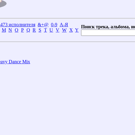
3473 исполнителя
&+@
0-9
А-Я
Поиск трека, альбома, и
M
N
O
P
Q
R
S
T
U
V
W
X
Y
eavy Dance Mix