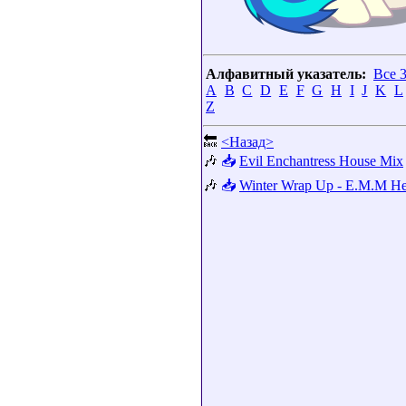
Алфавитный указатель:
Все 
A
B
C
D
E
F
G
H
I
J
K
L
Z
🔙
<Назад>
🎶
📥
Evil Enchantress House Mix
🎶
📥
Winter Wrap Up - E.M.M H