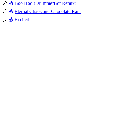
🎶
📥
Boo Hoo (DrummerBot Remix)
🎶
📥
Eternal Chaos and Chocolate Rain
🎶
📥
Excited