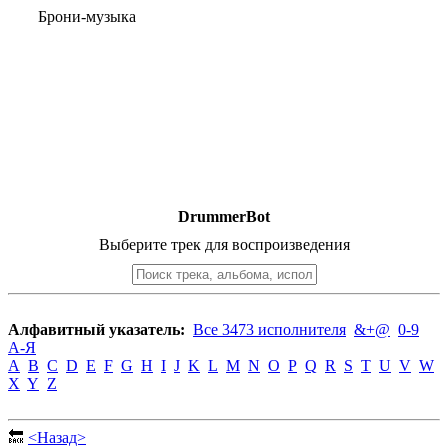
Брони-музыка
DrummerBot
Выберите трек для воспроизведения
Алфавитный указатель:
Все 3473 исполнителя
&+@
0-9
А-Я
A
B
C
D
E
F
G
H
I
J
K
L
M
N
O
P
Q
R
S
T
U
V
W
X
Y
Z
🔙
<Назад>