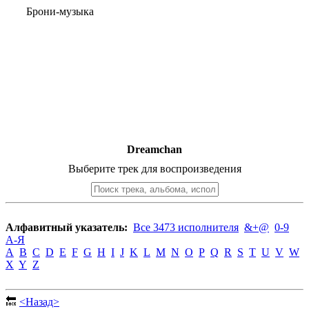
Брони-музыка
Dreamchan
Выберите трек для воспроизведения
Алфавитный указатель:
Все 3473 исполнителя
&+@
0-9
А-Я
A
B
C
D
E
F
G
H
I
J
K
L
M
N
O
P
Q
R
S
T
U
V
W
X
Y
Z
🔙
<Назад>