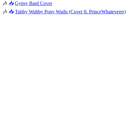
🎶
📥
Gypsy Bard Cover
🎶
📥
Tubby Wubby Pony Waifu (Cover ft. PrinceWhateverer)