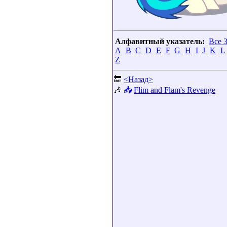
Алфавитный указатель:
Все 
A
B
C
D
E
F
G
H
I
J
K
L
Z
🔙
<Назад>
🎶
📥
Flim and Flam's Revenge