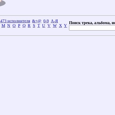
3473 исполнителя
&+@
0-9
А-Я
Поиск трека, альбома, и
M
N
O
P
Q
R
S
T
U
V
W
X
Y