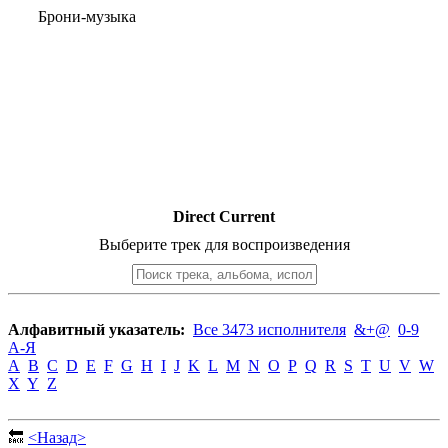
Брони-музыка
Direct Current
Выберите трек для воспроизведения
Алфавитный указатель:
Все 3473 исполнителя
&+@
0-9
А-Я
A
B
C
D
E
F
G
H
I
J
K
L
M
N
O
P
Q
R
S
T
U
V
W
X
Y
Z
🔙
<Назад>