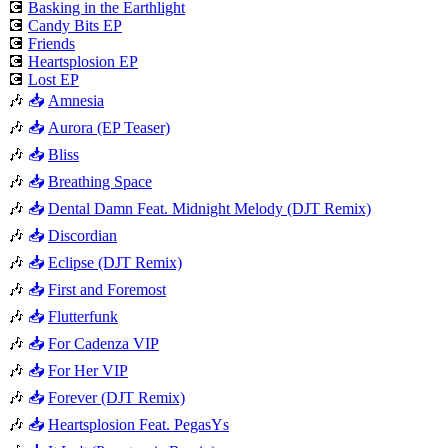
💽
Basking in the Earthlight
💽
Candy Bits EP
💽
Friends
💽
Heartsplosion EP
💽
Lost EP
🎶
📥
Amnesia
🎶
📥
Aurora (EP Teaser)
🎶
📥
Bliss
🎶
📥
Breathing Space
🎶
📥
Dental Damn Feat. Midnight Melody (DJT Remix)
🎶
📥
Discordian
🎶
📥
Eclipse (DJT Remix)
🎶
📥
First and Foremost
🎶
📥
Flutterfunk
🎶
📥
For Cadenza VIP
🎶
📥
For Her VIP
🎶
📥
Forever (DJT Remix)
🎶
📥
Heartsplosion Feat. PegasYs