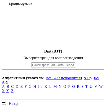
Брони-музыка
Dijit (DJT)
Выберите трек для воспроизведения
Алфавитный указатель:
Все 3473 исполнителя
&+@
0-9
А-Я
A
B
C
D
E
F
G
H
I
J
K
L
M
N
O
P
Q
R
S
T
U
V
W
X
Y
Z
🔙
<Назад>