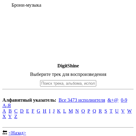
Брони-музыка
DigitShine
Выберите трек для воспроизведения
Алфавитный указатель:
Все 3473 исполнителя
&+@
0-9
А-Я
A
B
C
D
E
F
G
H
I
J
K
L
M
N
O
P
Q
R
S
T
U
V
W
X
Y
Z
🔙
<Назад>