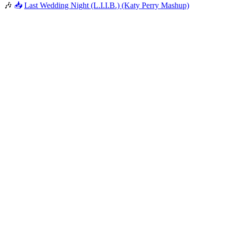
🎶
📥
Last Wedding Night (L.I.I.B.) (Katy Perry Mashup)