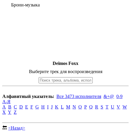
Брони-музыка
Deimos Foxx
Выберите трек для воспроизведения
Алфавитный указатель:
Все 3473 исполнителя
&+@
0-9
А-Я
A
B
C
D
E
F
G
H
I
J
K
L
M
N
O
P
Q
R
S
T
U
V
W
X
Y
Z
🔙
<Назад>