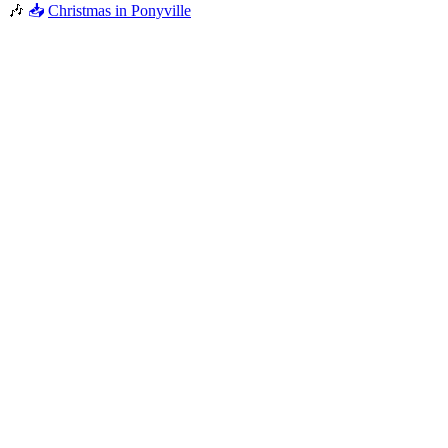
🎶
📥
Christmas in Ponyville