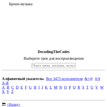
Брони-музыка
DecodingTheCodes
Выберите трек для воспроизведения
Алфавитный указатель:
Все 3473 исполнителя
&+@
0-9
А-Я
A
B
C
D
E
F
G
H
I
J
K
L
M
N
O
P
Q
R
S
T
U
V
W
X
Y
Z
🔙
<Назад>