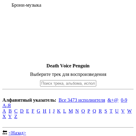
Брони-музыка
Death Voice Penguin
Выберите трек для воспроизведения
Алфавитный указатель:
Все 3473 исполнителя
&+@
0-9
А-Я
A
B
C
D
E
F
G
H
I
J
K
L
M
N
O
P
Q
R
S
T
U
V
W
X
Y
Z
🔙
<Назад>