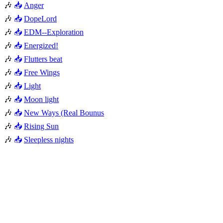
🎶
📥
Anger
🎶
📥
DopeLord
🎶
📥
EDM--Exploration
🎶
📥
Energized!
🎶
📥
Flutters beat
🎶
📥
Free Wings
🎶
📥
Light
🎶
📥
Moon light
🎶
📥
New Ways (Real Bounus
🎶
📥
Rising Sun
🎶
📥
Sleepless nights