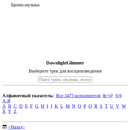
Брони-музыка
DawnlightGlimmer
Выберите трек для воспроизведения
Алфавитный указатель:
Все 3473 исполнителя
&+@
0-9
А-Я
A
B
C
D
E
F
G
H
I
J
K
L
M
N
O
P
Q
R
S
T
U
V
W
X
Y
Z
🔙
<Назад>