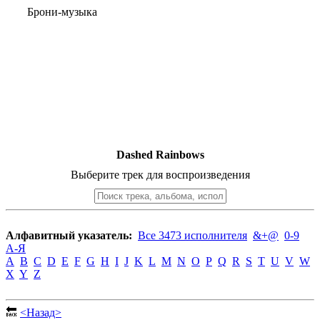
Брони-музыка
Dashed Rainbows
Выберите трек для воспроизведения
Алфавитный указатель:
Все 3473 исполнителя
&+@
0-9
А-Я
A
B
C
D
E
F
G
H
I
J
K
L
M
N
O
P
Q
R
S
T
U
V
W
X
Y
Z
🔙
<Назад>