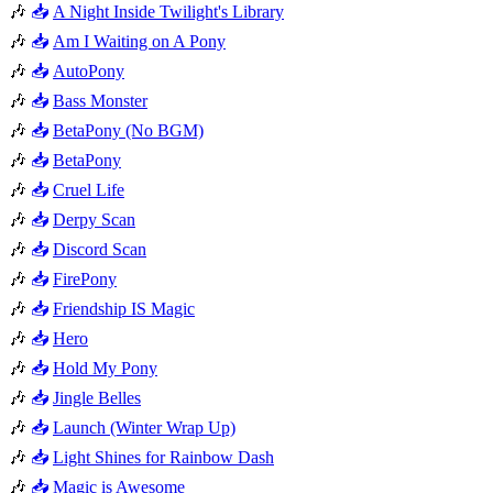
🎶
📥
A Night Inside Twilight's Library
🎶
📥
Am I Waiting on A Pony
🎶
📥
AutoPony
🎶
📥
Bass Monster
🎶
📥
BetaPony (No BGM)
🎶
📥
BetaPony
🎶
📥
Cruel Life
🎶
📥
Derpy Scan
🎶
📥
Discord Scan
🎶
📥
FirePony
🎶
📥
Friendship IS Magic
🎶
📥
Hero
🎶
📥
Hold My Pony
🎶
📥
Jingle Belles
🎶
📥
Launch (Winter Wrap Up)
🎶
📥
Light Shines for Rainbow Dash
🎶
📥
Magic is Awesome