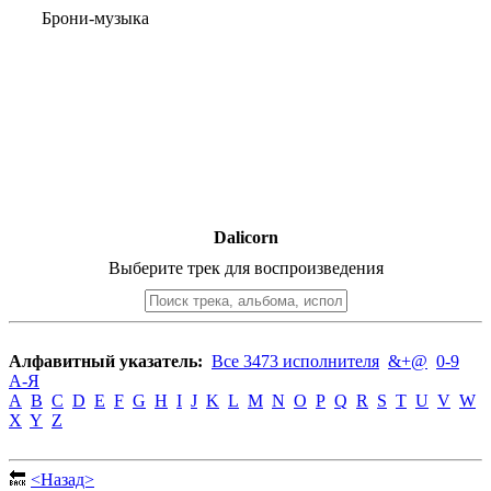
Брони-музыка
Dalicorn
Выберите трек для воспроизведения
Алфавитный указатель:
Все 3473 исполнителя
&+@
0-9
А-Я
A
B
C
D
E
F
G
H
I
J
K
L
M
N
O
P
Q
R
S
T
U
V
W
X
Y
Z
🔙
<Назад>