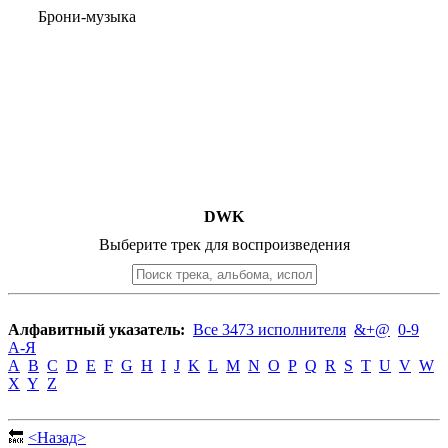
Брони-музыка
DWK
Выберите трек для воспроизведения
Алфавитный указатель:
Все 3473 исполнителя
&+@
0-9
А-Я
A
B
C
D
E
F
G
H
I
J
K
L
M
N
O
P
Q
R
S
T
U
V
W
X
Y
Z
🔙
<Назад>