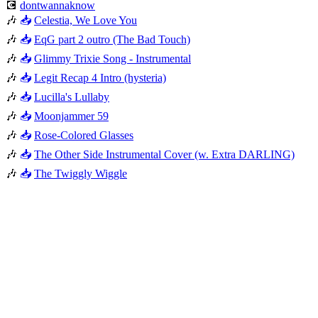
💽
dontwannaknow
🎶
📥
Celestia, We Love You
🎶
📥
EqG part 2 outro (The Bad Touch)
🎶
📥
Glimmy Trixie Song - Instrumental
🎶
📥
Legit Recap 4 Intro (hysteria)
🎶
📥
Lucilla's Lullaby
🎶
📥
Moonjammer 59
🎶
📥
Rose-Colored Glasses
🎶
📥
The Other Side Instrumental Cover (w. Extra DARLING)
🎶
📥
The Twiggly Wiggle