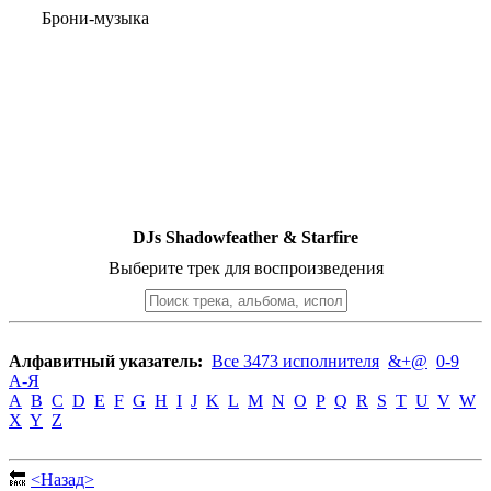
Брони-музыка
DJs Shadowfeather & Starfire
Выберите трек для воспроизведения
Алфавитный указатель:
Все 3473 исполнителя
&+@
0-9
А-Я
A
B
C
D
E
F
G
H
I
J
K
L
M
N
O
P
Q
R
S
T
U
V
W
X
Y
Z
🔙
<Назад>