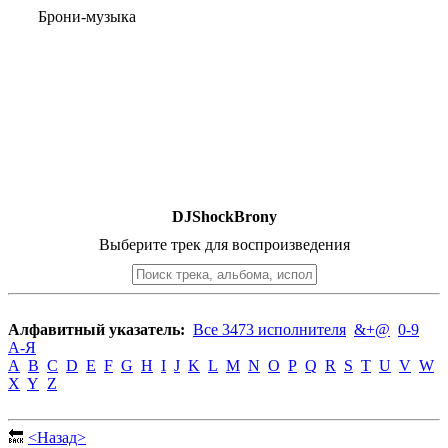
Брони-музыка
DJShockBrony
Выберите трек для воспроизведения
Алфавитный указатель:
Все 3473 исполнителя
&+@
0-9
А-Я
A
B
C
D
E
F
G
H
I
J
K
L
M
N
O
P
Q
R
S
T
U
V
W
X
Y
Z
🔙
<Назад>