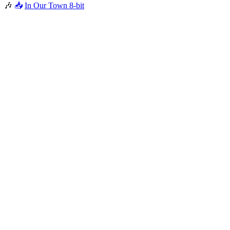
🎶
📥
In Our Town 8-bit