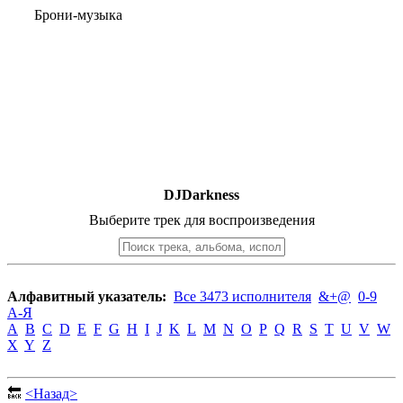
Брони-музыка
DJDarkness
Выберите трек для воспроизведения
Алфавитный указатель:
Все 3473 исполнителя
&+@
0-9
А-Я
A
B
C
D
E
F
G
H
I
J
K
L
M
N
O
P
Q
R
S
T
U
V
W
X
Y
Z
🔙
<Назад>